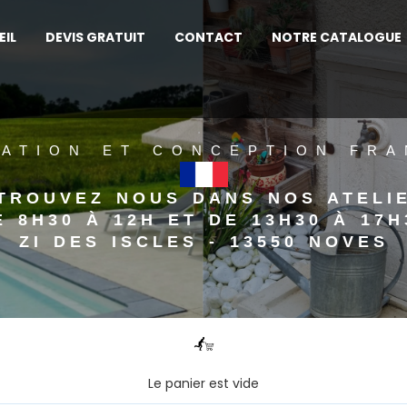
EIL
DEVIS GRATUIT
CONTACT
NOTRE CATALOGUE
.
CATION ET CONCEPTION FRA
TROUVEZ NOUS DANS NOS ATELI
E 8H30 À 12H ET DE 13H30 À 17H
ZI DES ISCLES - 13550 NOVES
Le panier est vide