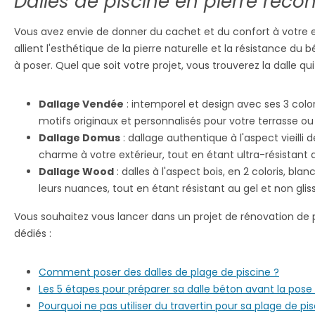
Dalles de piscine en pierre recon
Vous avez envie de donner du cachet et du confort à votre ex
allient l'esthétique de la pierre naturelle et la résistance du
à poser. Quel que soit votre projet, vous trouverez la dalle q
Dallage Vendée
: intemporel et design avec ses 3 colori
motifs originaux et personnalisés pour votre terrasse ou
Dallage Domus
: dallage authentique à l'aspect vieilli
charme à votre extérieur, tout en étant ultra-résistant
Dallage Wood
: dalles à l'aspect bois, en 2 coloris, bl
leurs nuances, tout en étant résistant au gel et non glis
Vous souhaitez vous lancer dans un projet de rénovation de 
dédiés :
Comment poser des dalles de plage de piscine ?
Les 5 étapes pour préparer sa dalle béton avant la pose
Pourquoi ne pas utiliser du travertin pour sa plage de pis