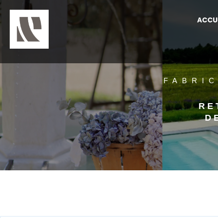
ACCU
FABRI
RE
D