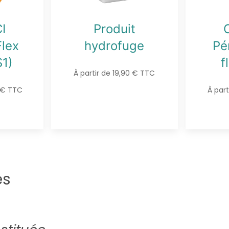
I
Produit
Flex
hydrofuge
Pé
S1)
f
À partir de 19,90 € TTC
0 € TTC
À par
es