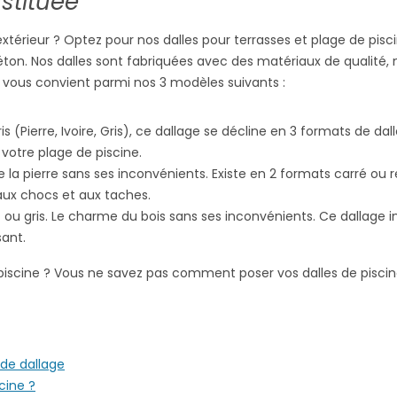
stituée
térieur ? Optez pour nos dalles pour terrasses et plage de pisc
 béton. Nos dalles sont fabriquées avec des matériaux de qualité, n
ui vous convient parmi nos 3 modèles suivants :
s (Pierre, Ivoire, Gris), ce dallage se décline en 3 formats de d
 votre plage de piscine.
 de la pierre sans ses inconvénients. Existe en 2 formats carré o
 aux chocs et aux taches.
anc ou gris. Le charme du bois sans ses inconvénients. Ce dallage 
sant.
piscine ? Vous ne savez pas comment poser vos dalles de piscin
 de dallage
cine ?