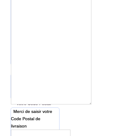
*
Votre Ville
Merci de saisir votre
Ville de livraison
*
Votre Code Postal
Merci de saisir votre
Code Postal de
livraison