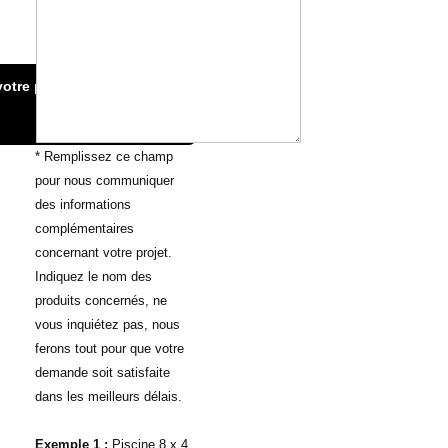
Vous avez un projet
?...Envoyez nous votre
plan:
otre plan:
* Remplissez ce champ
pour nous communiquer
des informations
complémentaires
concernant votre projet.
Indiquez le nom des
produits concernés, ne
vous inquiétez pas, nous
ferons tout pour que votre
demande soit satisfaite
dans les meilleurs délais.
Exemple 1 :
Piscine 8 x 4