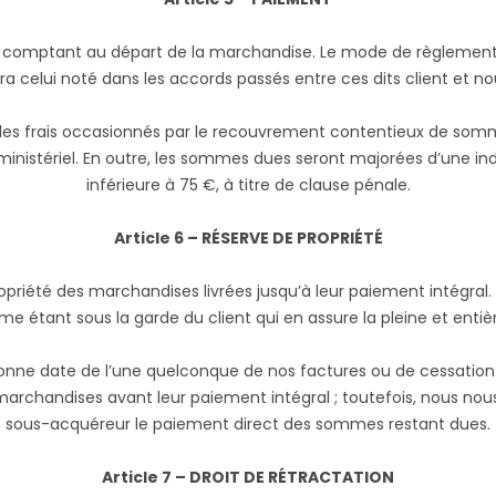
s comptant au départ de la marchandise. Le mode de règlement
ra celui noté dans les accords passés entre ces dits client et no
us les frais occasionnés par le recouvrement contentieux de so
 ministériel. En outre, les sommes dues seront majorées d’une in
inférieure à 75 €, à titre de clause pénale.
Article 6 – RÉSERVE DE PROPRIÉTÉ
propriété des marchandises livrées jusqu’à leur paiement intégr
étant sous la garde du client qui en assure la pleine et entièr
onne date de l’une quelconque de nos factures ou de cessation
 marchandises avant leur paiement intégral ; toutefois, nous no
sous-acquéreur le paiement direct des sommes restant dues.
Article 7 – DROIT DE RÉTRACTATION