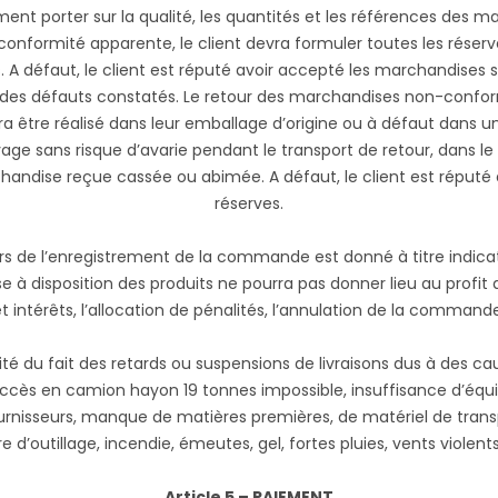
ent porter sur la qualité, les quantités et les références des 
nformité apparente, le client devra formuler toutes les réserve
A défaut, le client est réputé avoir accepté les marchandises sa
ité des défauts constatés. Le retour des marchandises non-conf
a être réalisé dans leur emballage d’origine ou à défaut dans
ge sans risque d’avarie pendant le transport de retour, dans l
chandise reçue cassée ou abimée. A défaut, le client est réputé
réserves.
 lors de l’enregistrement de la commande est donné à titre indicati
 à disposition des produits ne pourra pas donner lieu au profit 
t intérêts, l’allocation de pénalités, l’annulation de la command
ité du fait des retards ou suspensions de livraisons dus à des 
n, accès en camion hayon 19 tonnes impossible, insuffisance d’éq
urnisseurs, manque de matières premières, de matériel de transp
e d’outillage, incendie, émeutes, gel, fortes pluies, vents violent
Article 5 – PAIEMENT