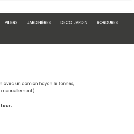
PILIERS
JARDINIÈRES
DECO JARDIN
BORDURES
aison avec un camion hayon 19 tonnes,
te manuellement).
rteur.