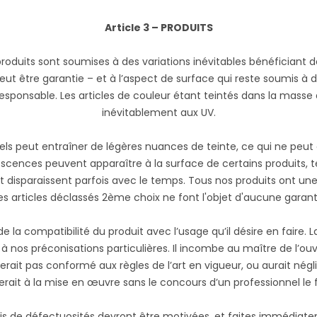
Article 3 – PRODUITS
roduits sont soumises à des variations inévitables bénéficiant 
eut être garantie – et à l’aspect de surface qui reste soumis à 
esponsable. Les articles de couleur étant teintés dans la masse a
inévitablement aux UV.
els peut entraîner de légères nuances de teinte, ce qui ne peut
escences peuvent apparaître à la surface de certains produits, t
t disparaissent parfois avec le temps. Tous nos produits ont un
s articles déclassés 2ème choix ne font l'objet d'aucune garant
de la compatibilité du produit avec l’usage qu’il désire en faire. 
à nos préconisations particulières. Il incombe au maître de l’ouv
ait pas conformé aux règles de l’art en vigueur, ou aurait négli
rait à la mise en œuvre sans le concours d’un professionnel le fai
is de défectuosités devront être motivées, et faites immédiate