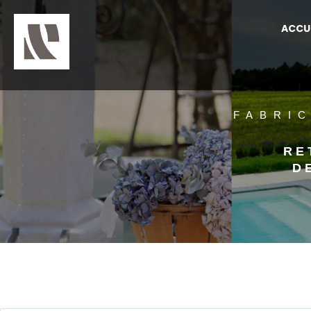
ACCU
FABRI
RE
D