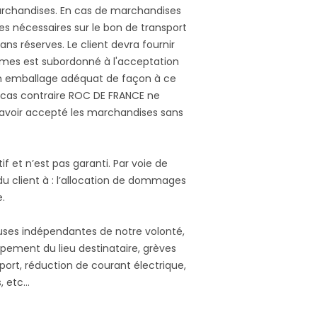
marchandises. En cas de marchandises
s nécessaires sur le bon de transport
ns réserves. Le client devra fournir
ormes est subordonné à l'acceptation
 un emballage adéquat de façon à ce
e cas contraire ROC DE FRANCE ne
 avoir accepté les marchandises sans
f et n’est pas garanti. Par voie de
du client à : l’allocation de dommages
e.
causes indépendantes de notre volonté,
uipement du lieu destinataire, grèves
ort, réduction de courant électrique,
s, etc…