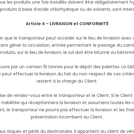
 les produits une fois installés doivent être obligatoirement hy
produits à base d’acide chlorhydrique ou de solvants, sont interd
Article 4 – LIVRAISON et CONFORMITÉ
ifier que le transporteur peut accéder sur le lieu de livraison av
ans gêner la circulation, entrée permettant le passage du camio
roduits, sur le lieu de livraison, le sol doit être bitumé ou bétonn
vre par un camion 19 tonnes pour le dépôt des palettes. La SA
 peut effectuer la livraison du fait du non-respect de ces critères
restent à la charge du Client.
prise de rendez-vous entre le transporteur et le Client. Si le Clien
nne habilitée qui réceptionnera la livraison et assumera toutes les
t, le transporteur ne pourra pas effectuer la livraison et les frai
présentation incombent au Client.
x risques et périls du destinataire. Il appartient au client de vér