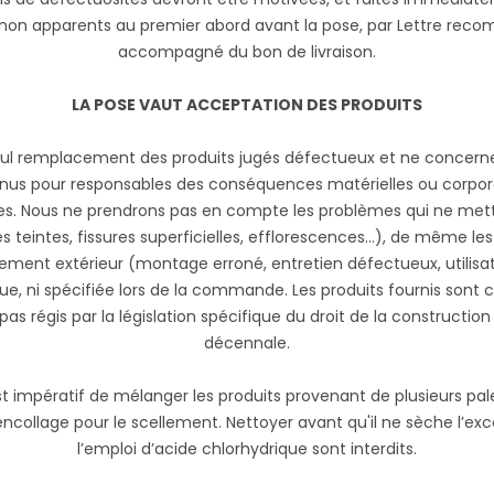
uts non apparents au premier abord avant la pose, par Lettre r
accompagné du bon de livraison.
LA POSE VAUT ACCEPTATION DES PRODUITS
 seul remplacement des produits jugés défectueux et ne concerne
nus pour responsables des conséquences matérielles ou corporel
s. Nous ne prendrons pas en compte les problèmes qui ne metten
es teintes, fissures superficielles, efflorescences…), de même l
nement extérieur (montage erroné, entretien défectueux, utilisa
vue, ni spécifiée lors de la commande. Les produits fournis so
as régis par la législation spécifique du droit de la construction
décennale.
st impératif de mélanger les produits provenant de plusieurs pa
collage pour le scellement. Nettoyer avant qu'il ne sèche l’excès
l’emploi d’acide chlorhydrique sont interdits.