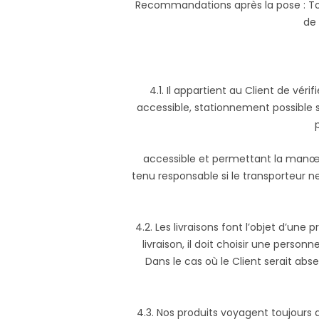
Recommandations après la pose : Tous
de 
4.1. Il appartient au Client de vér
accessible, stationnement possible s
p
accessible et permettant la manœu
tenu responsable si le transporteur ne
4.2. Les livraisons font l’objet d’une 
livraison, il doit choisir une perso
Dans le cas où le Client serait absen
4.3. Nos produits voyagent toujours au