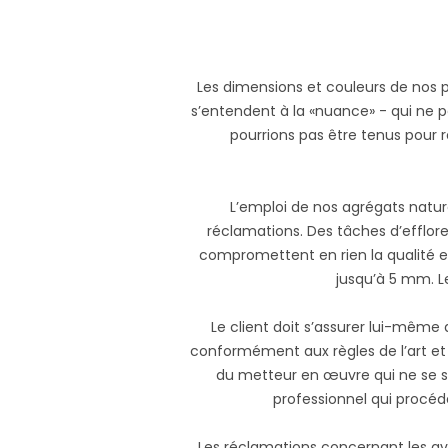
Les dimensions et couleurs de nos p
s’entendent à la «nuance» - qui ne p
pourrions pas être tenus pour r
L’emploi de nos agrégats natur
réclamations. Des tâches d’efflor
compromettent en rien la qualité e
jusqu’à 5 mm. Le
Le client doit s’assurer lui-même 
conformément aux règles de l’art et 
du metteur en œuvre qui ne se ser
professionnel qui procéde
Les réclamations concernant les av