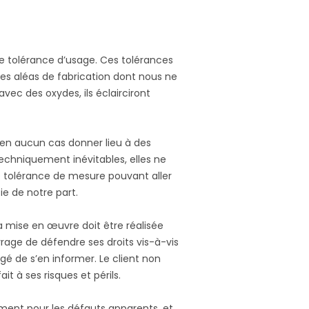
de tolérance d’usage. Ces tolérances
des aléas de fabrication dont nous ne
vec des oxydes, ils éclairciront
 en aucun cas donner lieu à des
echniquement inévitables, elles ne
e tolérance de mesure pouvant aller
ie de notre part.
La mise en œuvre doit être réalisée
rage de défendre ses droits vis-à-vis
gé de s’en informer. Le client non
t à ses risques et périls.
ment pour les défauts apparents, et