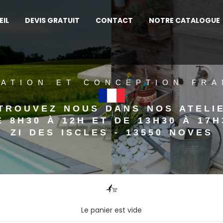
EIL
DEVIS GRATUIT
CONTACT
NOTRE CATALOGUE
.
CATION ET CONCEPTION FRA
TROUVEZ NOUS DANS NOS ATELI
E 8H30 À 12H ET DE 13H30 À 17H
ZI DES ISCLES - 13550 NOVES
Le panier est vide