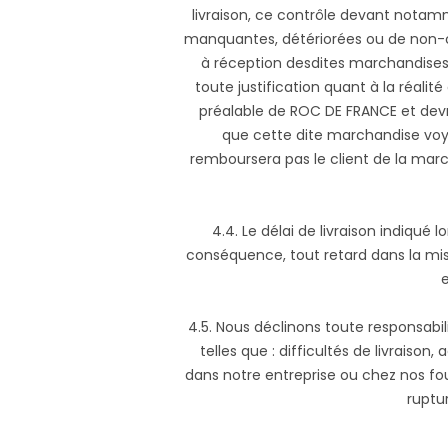
livraison, ce contrôle devant notamm
manquantes, détériorées ou de non-co
à réception desdites marchandises. 
toute justification quant à la réal
préalable de ROC DE FRANCE et devr
que cette dite marchandise voya
remboursera pas le client de la mar
4.4. Le délai de livraison indiqué
conséquence, tout retard dans la mise
e
4.5. Nous déclinons toute responsabil
telles que : difficultés de livraiso
dans notre entreprise ou chez nos fo
ruptur