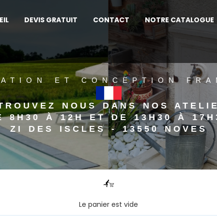
EIL
DEVIS GRATUIT
CONTACT
NOTRE CATALOGUE
.
CATION ET CONCEPTION FRA
TROUVEZ NOUS DANS NOS ATELI
E 8H30 À 12H ET DE 13H30 À 17H
ZI DES ISCLES - 13550 NOVES
Le panier est vide