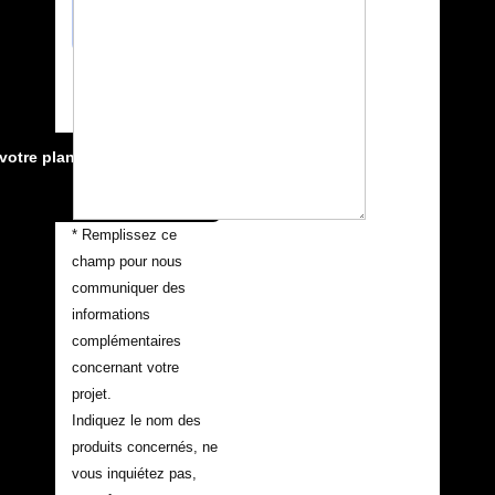
Vous avez un projet
?...Envoyez nous
votre plan:
votre plan:
* Remplissez ce
champ pour nous
communiquer des
informations
complémentaires
concernant votre
projet.
Indiquez le nom des
produits concernés, ne
vous inquiétez pas,